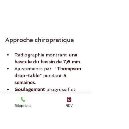
Approche chiropratique
Radiographie montrant 
une 
bascule du bassin de 7,6 mm
.
Ajustements par  "
Thompson
drop-table"
 pendant 
5 
semaines
.
Soulagement
 progressif et 
disparition totale des douleurs 
après 
10 séances
.
Téléphone
RDV
Stabilisation depuis une année 
sans 
récidive
. 