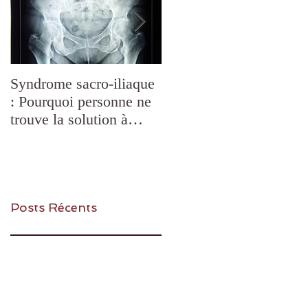
Syndrome sacro-iliaque
Douleurs de
: Pourquoi personne ne
mâchoire,mastication
trouve la solution à
difficile, bruxisme,
votre Douleur et
blocages de l'ATM,
comment la Chiropraxie
SADAM: quelles
peut vous aider?
solutions ?
Posts Récents