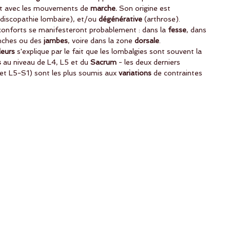
t avec les mouvements de 
marche.
 Son origine est 
 discopathie lombaire), et/ou 
dégénérative
 (arthrose). 
nconforts se manifesteront probablement : dans la
 fesse
, dans 
nches ou des 
jambes
, voire dans la zone
 dorsale
.
eurs 
s'explique par le fait que les lombalgies sont souvent la
s 
au niveau de L4, L5 et du 
Sacrum
 - les deux derniers
et L5-S1) sont les plus soumis aux
 variations
 de contraintes 