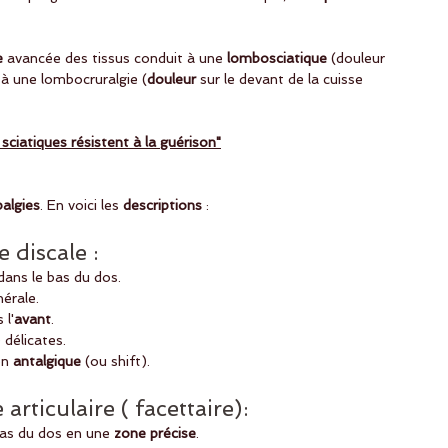
e
 avancée des tissus conduit à une 
lombosciatique 
(douleur 
 à une lombocruralgie (
douleur 
sur le devant de la cuisse 
 sciatiques résistent à la guérison"
algies
. En voici les 
descriptions
 :
 discale :
dans le bas du dos.
érale.
 l'
avant
.
 délicates.
on 
antalgique 
(ou shift).
articulaire ( facettaire):
 bas du dos en une
 zone précise
.