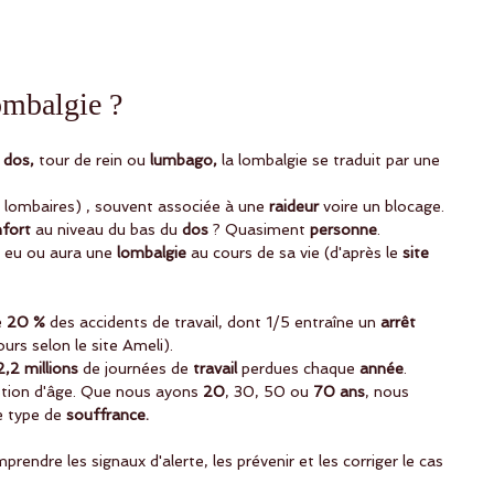
ombalgie ?
 
dos,
 tour de rein ou
 lumbago,
 la lombalgie se traduit par une 
 lombaires) , souvent associée à une
 raideur 
voire un blocage.
nfort
 au niveau du bas du 
dos 
? Quasiment
 personne
. 
a eu ou aura une
 lombalgie
 au cours de sa vie (d'après le
 site 
e
 20 % 
des accidents de travail, dont 1/5 entraîne un
 arrêt 
ours selon le site Ameli).
2,2 millions
 de journées de
 travail 
perdues chaque
 année
.
stion d'âge. Que nous ayons 
20
, 30, 50 ou 
70 ans
, nous 
e type de
 souffrance.
ndre les signaux d'alerte, les prévenir et les corriger le cas 