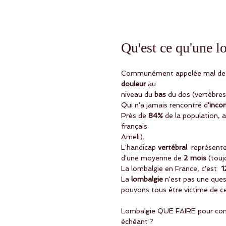
Qu'est ce qu'une l
Communément appelée mal de
douleur
 au
niveau du
 bas 
du dos (vertèbres
Qui n'a jamais rencontré d
'inco
Près de 
84% 
de la population, 
français
Ameli).
L'handicap 
vertébral
  représent
d'une moyenne de
 2 mois 
(touj
La lombalgie en France, c'est  
1
La
 lombalgie
 n'est pas une que
pouvons tous être victime de c
Lombalgie QUE FAIRE pour compre
échéant ?