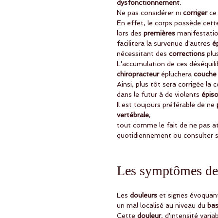
dysfonctionnement.
Ne pas considérer ni
 corriger
 ce
En effet, le corps possède cett
lors des 
premières
 manifestatio
facilitera la survenue d'autres 
é
nécessitant des 
corrections 
plu
L'accumulation de ces déséquili
chiropracteur
 épluchera 
couche
Ainsi, plus tôt sera corrigée la 
dans le futur à de violents
 épis
Il est toujours préférable de ne
 
vertébrale
, 
tout comme le fait de ne pas at
quotidiennement ou consulter 
Les symptômes de 
Les
 douleurs 
et signes évoquan
un mal localisé au niveau du
 bas
Cette 
douleur
, d'intensité varia