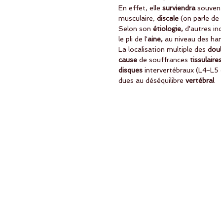
En effet, elle
 surviendra 
souven
musculaire, 
discale 
(on parle de
Selon son
 étiologie,
 d'autres i
le pli de l'
aine,
 au niveau des ha
La localisation multiple des 
doul
cause 
de souffrances
 tissulaire
disques 
intervertébraux (L4-L5 
dues au déséquilibre 
vertébral
.