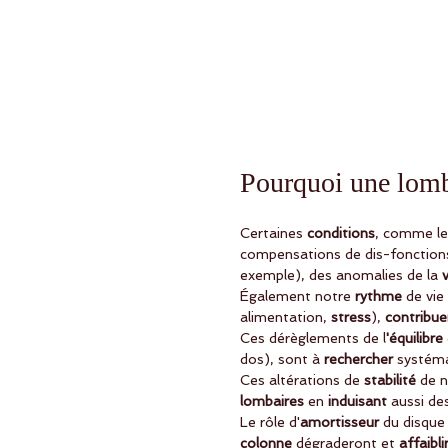
Pourquoi une lomb
Certaines 
conditions
, comme les
compensations de dis-fonctions
exemple), des anomalies de la 
Également notre
 rythme 
de vie
alimentation,
 stress
), 
contribue
Ces dérèglements de l
'équilibre 
dos), sont à 
rechercher
 systém
Ces altérations de
 stabilité 
de n
lombaires
 en 
induisant
 aussi d
Le rôle d'
amortisseur 
du disque 
colonne 
dégraderont et
 affaibli