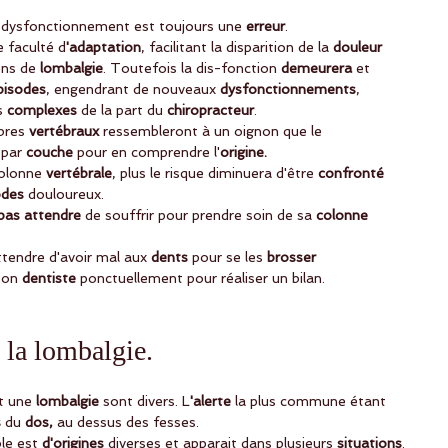
 dysfonctionnement est toujours une 
erreur
. 
e faculté d
'adaptation
, facilitant la disparition de la 
douleur
ns de 
lombalgie
. Toutefois la dis-fonction
 demeurera
 et 
pisodes
, engendrant de nouveaux 
dysfonctionnements
, 
s 
complexes 
de la part du
 chiropracteur
. 
bres
 vertébraux
 ressembleront à un oignon que le 
 
par
 couche 
pour en comprendre l'
origine.
colonne 
vertébrale
, plus le risque diminuera d'être 
confronté
odes 
douloureux. 
pas attendre 
de souffrir pour prendre soin de sa 
colonne 
tendre d'avoir mal aux
 dents
 pour se les
 brosser
son 
dentiste
 ponctuellement pour réaliser un bilan.
la lombalgie.
t une
 lombalgie 
sont divers. L
'alerte 
la plus commune étant 
 
du 
dos,
 au dessus des fesses. 
ble est
 d'origines 
diverses et apparait dans plusieurs
 situations
.