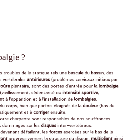
algie ? 
 troubles de la statique tels une
 bascule
 du
 bassin
, des 
 vertébrales
 antérieures
 (problèmes cervicaux initiaux par 
voûte 
plantaire, sont des portes d'entrée pour la 
lombalgie
. 
 (vieillissement, sédentarité ou
 intensité sportive
, 
nt 
à l'apparition et à l'installation de 
lombalgies
. 
du corps, bien que parfois éloignés de la
 douleur 
(bas du 
atiquement et à
 corriger
 ensuite.
otre charpente sont responsables de nos souffrances 
es dommages sur les 
disques 
inter-vertébraux. 
devenant défaillant, les
 forces
 exercées sur le bas de la
ront 
progressivement la structure du disque, 
multipliant 
ainsi 