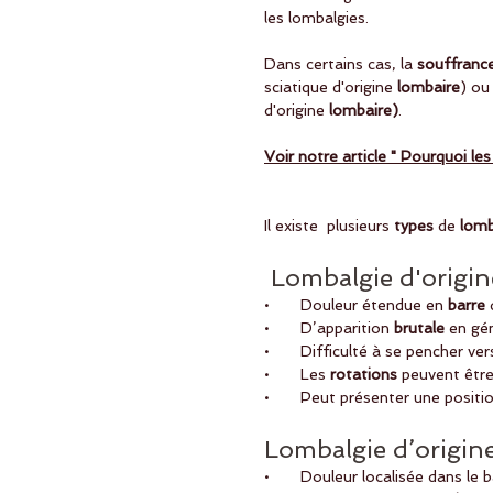
les lombalgies.  
Dans certains cas, la
 souffranc
sciatique d'origine
 lombaire
) ou
d'origine 
lombaire)
.
Voir notre article " Pourquoi les
Il existe  plusieurs
 types 
de 
lomb
 Lombalgie d'origine
•       Douleur étendue en
 barre 
•       D’apparition 
brutale 
en gén
•       Difficulté à se pencher vers
•       Les 
rotations
 peuvent être
•       Peut présenter une positi
Lombalgie d’origine 
•       Douleur localisée dans le