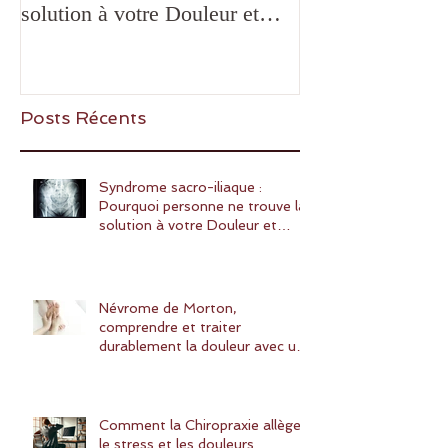
solution à votre Douleur et
bruxisme, bloca
comment la Chiropraxie peut
SADAM: quelles
vous aider?
Posts Récents
Syndrome sacro-iliaque :
Pourquoi personne ne trouve la
solution à votre Douleur et
comment la Chiropraxie peut
vous aider?
Névrome de Morton,
comprendre et traiter
durablement la douleur avec une
solution naturelle : la chiropraxie
Comment la Chiropraxie allège
le stress et les douleurs