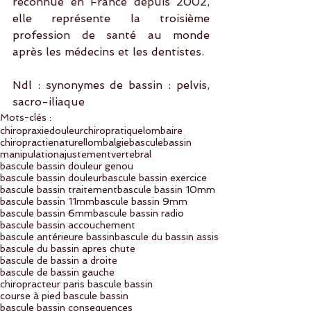
reconnue en France depuis 2002, 
elle représente la troisième 
profession de santé au monde 
après les médecins et les dentistes.
Ndl : synonymes de bassin : pelvis, 
sacro-iliaque
Mots-clés :
chiropraxie
douleur
chiropratique
lombaire
chiropractie
naturel
lombalgie
bascule
bassin
manipulation
ajustement
vertebral
bascule bassin douleur genou
bascule bassin douleur
bascule bassin exercice
bascule bassin traitement
bascule bassin 10mm
bascule bassin 11mm
bascule bassin 9mm
bascule bassin 6mm
bascule bassin radio
bascule bassin accouchement
bascule antérieure bassin
bascule du bassin assis
bascule du bassin apres chute
bascule de bassin a droite
bascule de bassin gauche
chiropracteur paris bascule bassin
course à pied bascule bassin
bascule bassin consequences