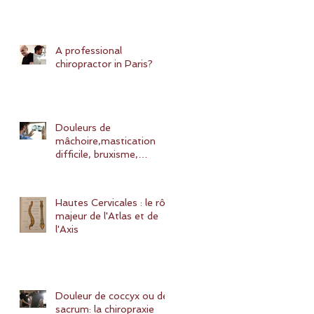
A professional
chiropractor in Paris?
Douleurs de
mâchoire,mastication
difficile, bruxisme,
blocages de l'ATM,
SADAM: quelles
solutions ?
Hautes Cervicales : le rôle
majeur de l'Atlas et de
l'Axis
Douleur de coccyx ou de
sacrum: la chiropraxie