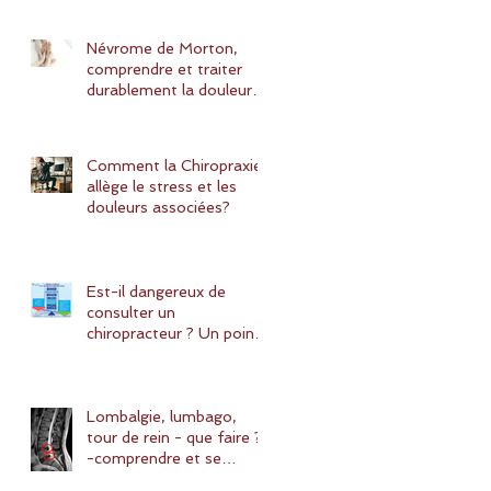
Chiropraxie peut vous
aider?
Névrome de Morton,
comprendre et traiter
durablement la douleur
avec une solution
naturelle : la chiropraxie
Comment la Chiropraxie
allège le stress et les
douleurs associées?
Est-il dangereux de
consulter un
chiropracteur ? Un point
détaillé sur les risques et
bénéfices de la
chiropraxie
Lombalgie, lumbago,
tour de rein - que faire ?
-comprendre et se
soigner efficacement.