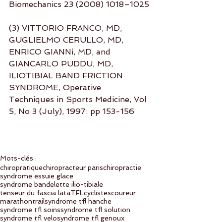
Biomechanics 23 (2008) 1018–1025
(3) VITTORIO FRANCO, MD, 
GUGLIELMO CERULLO, MD, 
ENRICO GIANNi, MD, and 
GIANCARLO PUDDU, MD, 
ILIOTIBIAL BAND FRICTION 
SYNDROME, Operative 
Techniques in Sports Medicine, Vol 
5, No 3 (July), 1997: pp 153-156
Mots-clés :
chiropratique
chiropracteur paris
chiropractie
syndrome essuie glace
syndrome bandelette ilio-tibiale
tenseur du fascia lata
TFL
cyclistes
coureur
marathon
trail
syndrome tfl hanche
syndrome tfl soins
syndrome tfl solution
syndrome tfl velo
syndrome tfl genoux