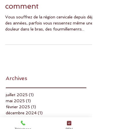
apparaissent en regard
de C5-C6 ou C6-C7 et
comment
Vous souffrez de la région cervicale depuis déjà
des années, parfois vous ressentez même une
douleur dans le bras, des fourmillements...
Archives
juillet 2025
(1)
1 post
mai 2025
(1)
1 post
février 2025
(1)
1 post