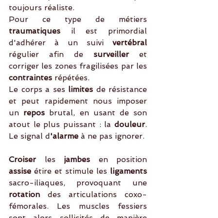
toujours réaliste.
Pour ce type de métiers
traumatiques
 il est primordial 
d'adhérer à un suivi 
vertébral
régulier afin de 
surveiller 
et 
corriger les zones fragilisées par les
contraintes 
répétées. 
Le corps a ses 
limites 
de résistance 
et peut rapidement nous imposer 
un 
repos
 brutal, en usant de son 
atout le plus puissant : la
 douleur
. 
Le signal d
'alarme 
à ne pas ignorer.
Croiser
 les 
jambes
 en position 
assise
 étire et stimule les 
ligaments
sacro-iliaques, provoquant une 
rotation
 des articulations coxo-
fémorales. Les muscles fessiers 
sont alors sollicités de manière 