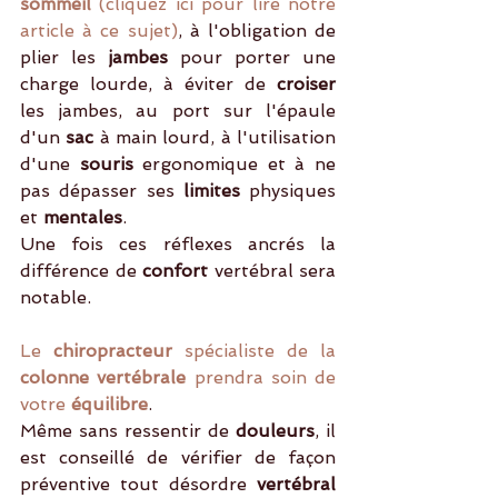
sommeil 
(cliquez ici pour lire notre 
article à ce sujet)
, à l'obligation de 
plier les 
jambes 
pour porter une 
charge lourde, à éviter de
 croiser 
les jambes, au port sur l'épaule 
d'un
 sac
 à main lourd, à l'utilisation 
d'une 
souris
 ergonomique et à ne 
pas dépasser ses 
limites 
physiques 
et 
mentales
.
Une fois ces réflexes ancrés la 
différence de 
confort 
vertébral sera 
notable. 
Le
 chiropracteur 
spécialiste de la
colonne vertébrale 
prendra soin de 
votre 
équilibre
.
Même sans ressentir de 
douleurs
, il 
est conseillé de vérifier de façon 
préventive tout désordre 
vertébral