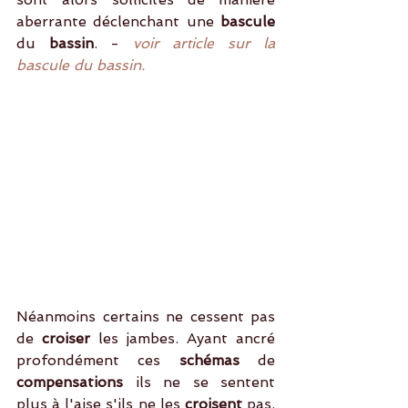
aberrante déclenchant une
 bascule 
du
 bassin
. - 
voir article sur la 
bascule du bassin.
Néanmoins certains ne cessent pas 
de 
croiser 
les jambes. Ayant ancré 
profondément ces 
schémas
 de 
compensations 
ils ne se sentent 
plus à l'aise s'ils ne les 
croisent
 pas.  