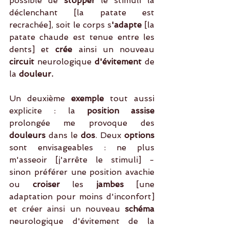
possible de 
stopper
 le stimuli la 
déclenchant [la patate est 
recrachée], soit le corps s
'adapte 
[la 
patate chaude est tenue entre les 
dents] et 
crée 
ainsi un nouveau
circuit 
neurologique
 d'évitement 
de 
la
 douleur. 
Un deuxième 
exemple
 tout aussi 
explicite : la
 position assise
prolongée me provoque des 
douleurs
 dans le
 dos
. Deux 
options
sont envisageables : ne plus 
m'asseoir [j'arrête le stimuli] - 
sinon préférer une position avachie 
ou 
croiser 
les
 jambes
 [une 
adaptation pour moins d'inconfort] 
et créer ainsi un nouveau 
schéma
neurologique d'évitement de la 