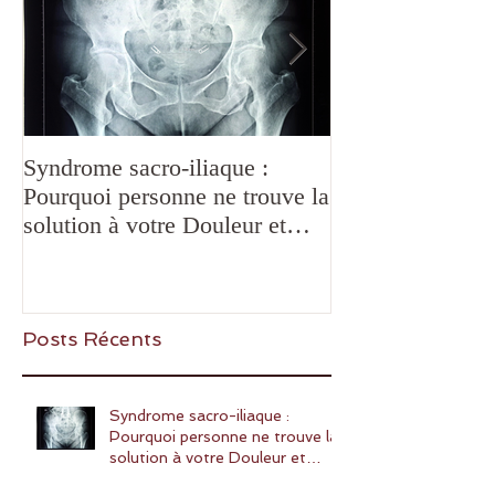
Syndrome sacro-iliaque :
Douleurs de
Pourquoi personne ne trouve la
mâchoire,mastica
solution à votre Douleur et
bruxisme, bloca
comment la Chiropraxie peut
SADAM: quelles
vous aider?
Posts Récents
Syndrome sacro-iliaque :
Pourquoi personne ne trouve la
solution à votre Douleur et
comment la Chiropraxie peut