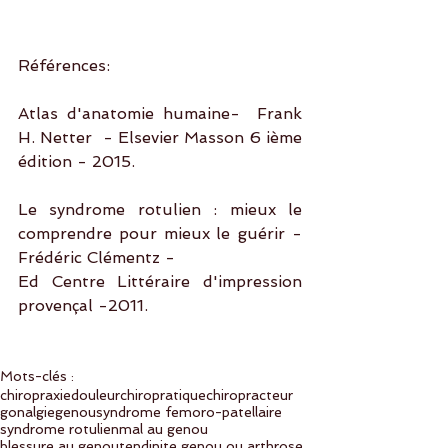
Références:
Atlas d'anatomie humaine-  Frank 
H. Netter  - Elsevier Masson 6 ième 
édition - 2015.
Le syndrome rotulien : mieux le 
comprendre pour mieux le guérir - 
Frédéric Clémentz - 
Ed Centre Littéraire d'impression 
provençal -2011.
Mots-clés :
chiropraxie
douleur
chiropratique
chiropracteur
gonalgie
genou
syndrome femoro-patellaire
syndrome rotulien
mal au genou
blessure au genou
tendinite genou ou arthrose