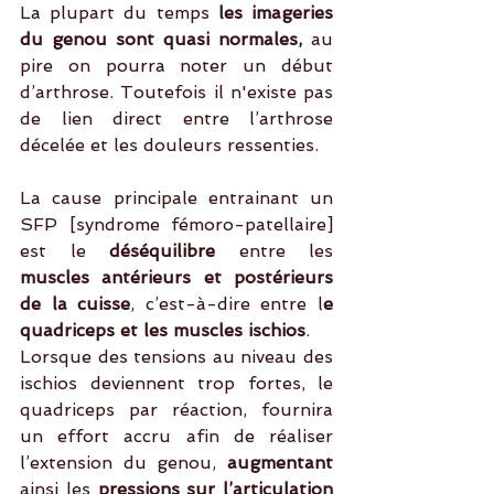
La plupart du temps 
les imageries 
du genou sont quasi normales,
 au 
pire on pourra noter un début 
d’arthrose. Toutefois il n'existe pas 
de lien direct entre l’arthrose 
décelée et les douleurs ressenties.
La cause principale entrainant un 
SFP [syndrome fémoro-patellaire] 
est le
 déséquilibre 
entre les
muscles antérieurs et postérieurs 
de la cuisse
, c’est-à-dire entre l
e 
quadriceps et les muscles ischios
.
Lorsque des tensions au niveau des 
ischios deviennent trop fortes, le 
quadriceps par réaction, fournira 
un effort accru afin de réaliser 
l’extension du genou, 
augmentant 
ainsi les
 pressions sur l’articulation 