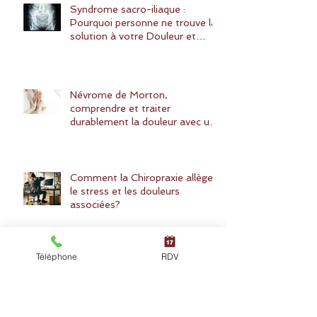
Syndrome sacro-iliaque :
Pourquoi personne ne trouve la
solution à votre Douleur et
comment la Chiropraxie peut
vous aider?
Névrome de Morton,
comprendre et traiter
durablement la douleur avec une
solution naturelle : la chiropraxie
Comment la Chiropraxie allège
le stress et les douleurs
associées?
Téléphone
RDV
Est-il dangereux de consulter un
chiropracteur ? Un point détaillé
sur les risques et bénéfices de la
chiropraxie