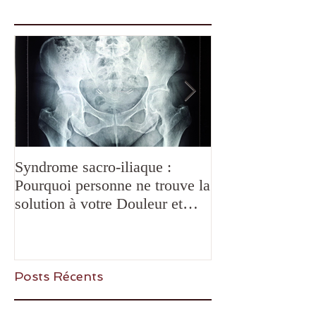
Syndrome sacro-iliaque :
Douleurs de
Pourquoi personne ne trouve la
mâchoire,mastica
solution à votre Douleur et
bruxisme, bloca
comment la Chiropraxie peut
SADAM: quelles
vous aider?
Posts Récents