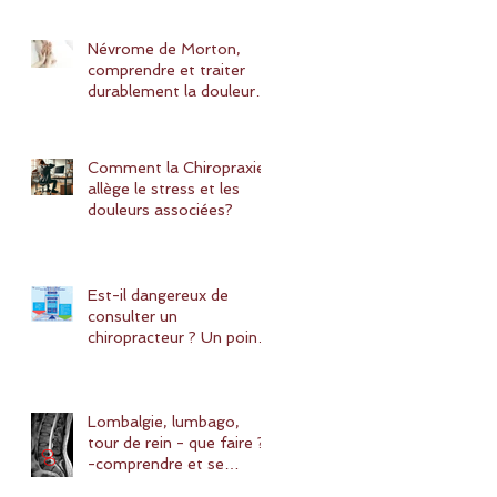
Chiropraxie peut vous
aider?
Névrome de Morton,
comprendre et traiter
durablement la douleur
avec une solution
naturelle : la chiropraxie
Comment la Chiropraxie
allège le stress et les
douleurs associées?
Est-il dangereux de
consulter un
chiropracteur ? Un point
détaillé sur les risques et
bénéfices de la
chiropraxie
Lombalgie, lumbago,
tour de rein - que faire ?
-comprendre et se
soigner efficacement.