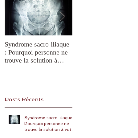
Syndrome sacro-iliaque
Douleurs de
: Pourquoi personne ne
mâchoire,mastication
trouve la solution à
difficile, bruxisme,
votre Douleur et
blocages de l'ATM,
comment la Chiropraxie
SADAM: quelles
peut vous aider?
solutions ?
Posts Récents
Syndrome sacro-iliaque :
Pourquoi personne ne
trouve la solution à votre
Douleur et comment la