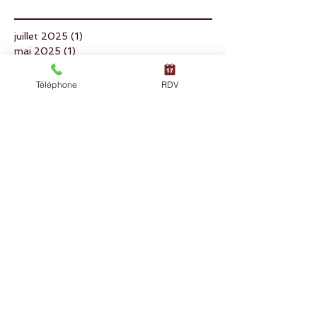
Archives
juillet 2025
(1)
1 post
mai 2025
(1)
1 post
Téléphone
RDV
février 2025
(1)
1 post
décembre 2024
(1)
1 post
février 2024
(1)
1 post
décembre 2023
(1)
1 post
novembre 2023
(1)
1 post
janvier 2023
(1)
1 post
septembre 2022
(1)
1 post
avril 2022
(1)
1 post
novembre 2021
(1)
1 post
septembre 2021
(1)
1 post
avril 2021
(1)
1 post
novembre 2020
(1)
1 post
septembre 2020
(1)
1 post
mai 2020
(1)
1 post
avril 2020
(1)
1 post