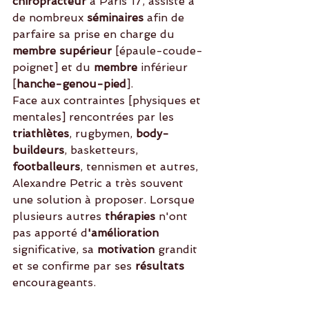
chiropracteur 
à Paris 17, assiste à 
de nombreux 
séminaires
 afin de 
parfaire sa prise en charge du 
membre supérieur 
[épaule-coude-
poignet] et du 
membre 
inférieur 
[
hanche-genou-pied
]. 
Face aux contraintes [physiques et 
mentales] rencontrées par les
triathlètes
, rugbymen, 
body-
buildeurs
, basketteurs,
footballeurs
, tennismen et autres, 
Alexandre Petric a très souvent 
une solution à proposer. Lorsque 
plusieurs autres
 thérapies 
n'ont 
pas apporté d
'amélioration 
significative, sa 
motivation 
grandit 
et se confirme par ses 
résultats
encourageants.