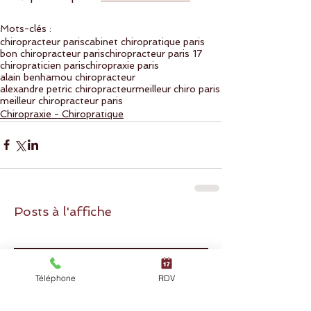
Mots-clés :
chiropracteur paris
cabinet chiropratique paris
bon chiropracteur paris
chiropracteur paris 17
chiropraticien paris
chiropraxie paris
alain benhamou chiropracteur
alexandre petric chiropracteur
meilleur chiro paris
meilleur chiropracteur paris
Chiropraxie - Chiropratique
Posts à l'affiche
Téléphone
RDV