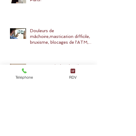
Douleurs de
mâchoire,mastication difficile,
bruxisme, blocages de l'ATM,
SADAM: quelles solutions ?
Hautes Cervicales : le rôle
majeur de l'Atlas et de l'Axis
Téléphone
RDV
Douleur de coccyx ou de
sacrum: la chiropraxie une
solution naturelle.