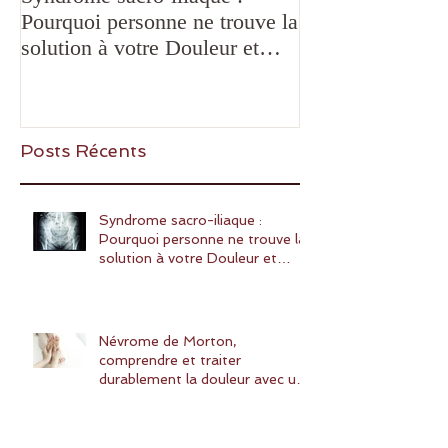
Pourquoi personne ne trouve la
mâchoire,mastica
solution à votre Douleur et
bruxisme, bloca
comment la Chiropraxie peut
SADAM: quelles
vous aider?
Posts Récents
Syndrome sacro-iliaque :
Pourquoi personne ne trouve la
solution à votre Douleur et
comment la Chiropraxie peut
vous aider?
Névrome de Morton,
comprendre et traiter
durablement la douleur avec une
solution naturelle : la chiropraxie