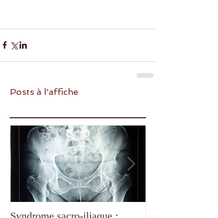
Posts à l'affiche
Syndrome sacro-iliaque :
Douleurs de