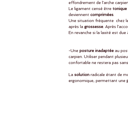
effondrement de l'arche carpie
Le ligament censé être 
tonique 
deviennent
 comprimées
.
Une situation fréquente  chez 
après la
 grossesse
. Après l'acc
En revanche si la laxité est due 
-Une
 posture inadaptée
 au pos
carpien. Utiliser pendant plusie
confortable ne restera pas san
La
 solution 
radicale étant de mo
ergonomique, permettant une
 