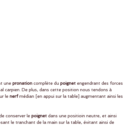
t une 
pronation
 complète du 
poignet
 engendrant des forces 
nal carpien. De plus, dans cette position nous tendons à 
ur le
 nerf
 médian [en appui sur la table] augmentant ainsi les 
de conserver le 
poignet
 dans une positioin neutre, et ainsi 
sant le tranchant de la main sur la table, évitant ainsi de 