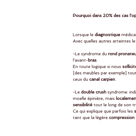
Pourquoi dans 20% des cas l'opé
Lorsque le 
diagnostique
 médical
Avec quelles autres atteintes l
-Le syndrome du 
rond pronateu
l'avant-
bras
.
En toute logique si nous 
sollici
[des meubles par exemple] tout
ceux du 
canal carpien
. 
-Le 
double crush
 syndrome: indi
moelle épinière, mais
 localemen
sensibilité
 tout le long de son t
Ce qui explique que parfois les
 
tant que la légère 
compression