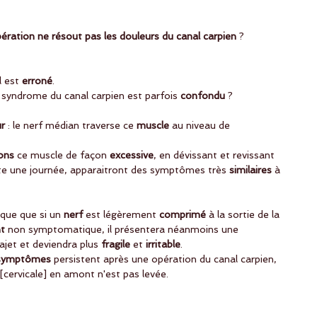
ration ne résout pas les douleurs du canal carpien 
? 
 est 
erroné
.
e syndrome du canal carpien est parfois 
confondu 
?
r
 : le nerf médian traverse ce
 muscle 
au niveau de
tons
 ce muscle de façon 
excessive
, en dévissant et revissant 
e une journée, apparaitront des symptômes très 
similaires 
à 
que que si un 
nerf
 est légèrement
 comprimé 
à la sortie de la 
t
 non symptomatique, il présentera néanmoins une 
rajet et deviendra plus
 fragile 
et 
irritable
.
symptômes
 persistent après une opération du canal carpien, 
 [cervicale] en amont n'est pas levée. 