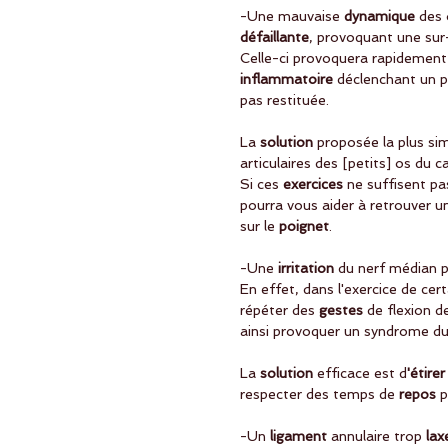
-Une mauvaise
 dynamique
 des 
défaillante
, provoquant une sur-s
Celle-ci provoquera rapidement
inflammatoire
 déclenchant un 
pas restituée. 
La 
solution
 proposée la plus si
articulaires des [petits] os du c
Si ces
 exercices
 ne suffisent pa
pourra vous aider à retrouver u
sur le 
poignet
. 
-Une
 irritation 
du nerf médian p
En effet, dans l'exercice de cert
répéter des
 gestes
 de flexion d
ainsi provoquer un syndrome du 
La 
solution
 efficace est d
'étirer
respecter des temps de 
repos
 
-Un 
ligament
 annulaire trop 
lax