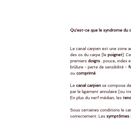
Qu'est-ce que le syndrome du c
Le canal carpien est une zone
des os du carpe [le
 poignet
]. C
premiers
 doigts
 : pouce, index 
brûlure - perte de sensibilité -
 f
ou 
comprimé
. 
Le
 canal carpien
 se compose de
par le ligament annulaire [ou t
En plus du nerf médian, les
 ten
Sous certaines conditions le can
correctement. Les 
symptômes 