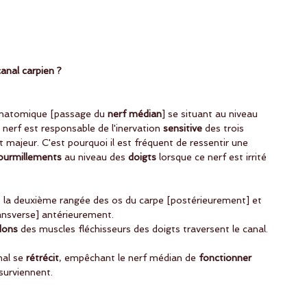
anal carpien ? 
 anatomique [passage du
 nerf médian
] se situant au niveau 
e nerf est responsable de l'inervation 
sensitive 
des trois 
et majeur. C'est pourquoi il est fréquent de ressentir une 
ourmillements
 au niveau des 
doigts
 lorsque ce nerf est irrité 
 la deuxième rangée des os du carpe [postérieurement] et 
ransverse] antérieurement.
dons 
des muscles fléchisseurs des doigts traversent le canal. 
al se 
rétrécit
, empêchant le nerf médian de 
fonctionner 
surviennent. 