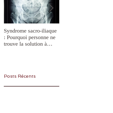
Syndrome sacro-iliaque
Douleurs de
: Pourquoi personne ne
mâchoire,mastication
trouve la solution à
difficile, bruxisme,
votre Douleur et
blocages de l'ATM,
comment la Chiropraxie
SADAM: quelles
peut vous aider?
solutions ?
Posts Récents