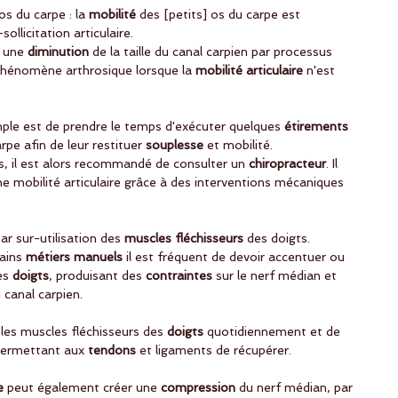
os du carpe : la
 mobilité
 des [petits] os du carpe est 
ollicitation articulaire.
 une
 diminution
 de la taille du canal carpien par processus 
phénomène arthrosique lorsque la 
mobilité articulaire
 n'est 
mple est de prendre le temps d'exécuter quelques
 étirements 
arpe afin de leur restituer
 souplesse
 et mobilité.
s, il est alors recommandé de consulter un 
chiropracteur
. Il 
ne mobilité articulaire grâce à des interventions mécaniques 
ar sur-utilisation des
 muscles fléchisseurs
 des doigts.
ains 
métiers manuels
 il est fréquent de devoir accentuer ou 
es 
doigts
, produisant des 
contraintes
 sur le nerf médian et 
canal carpien. 
 les muscles fléchisseurs des 
doigts
 quotidiennement et de 
permettant aux
 tendons 
et ligaments de récupérer. 
e 
peut également créer une
 compression
 du nerf médian, par 