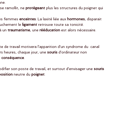
nne.
se ramollit, ne
 protégeant
 plus les structures du poignet qui 
les femmes
 enceintes
. La laxité liée aux
 hormones
, disparait 
ouchement le
 ligament
 retrouve toute sa tonicité.
à un
 traumatisme
, une
 rééducation
 est alors nécessaire. 
te de travail motivera l'apparition d'un syndrome du  canal 
urs heures, chaque jour, une
 souris 
d'ordinateur non 
s
 conséquence
. 
difier son poste de travail, et surtout d'envisager une
 souris
position
 neutre du
 poignet
. 