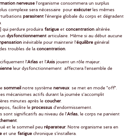
ormation nerveuse 
l'organisme consommera un surplus 
lus complexe sera nécessaire  pour 
exécuter
 les mêmes 
rturbations
 parasitent
 l'énergie globale du corps et dégradent 
n
.
] qui perdure produira 
fatigue
 et 
concentration
 altérée.
 un 
dysfonctionnement
 articulaire. Même si au début aucune
pensation
 inévitable pour maintenir l'
équilibre 
général 
 des troubles de la 
concentration
.
cifiquement l'
Atlas 
et l'
Axis
 jouent un rôle majeur.
nienne 
leur dysfonctionnement  affectera l'ensemble de 
e 
sommeil
 notre système 
nerveux
  se met en mode "off". 
des mécanismes actifs durant la journée s'accomplit 
ères minutes après le 
coucher
. 
epos, facilite le
 processus
 d'endormissement.
sont significatifs au niveau de l'
Atlas
, le corps ne parvient 
âchement
.
qué et le sommeil peu 
réparateur
. Notre organisme sera en 
e
 et une
 fatigue
 chronique s'installera. 