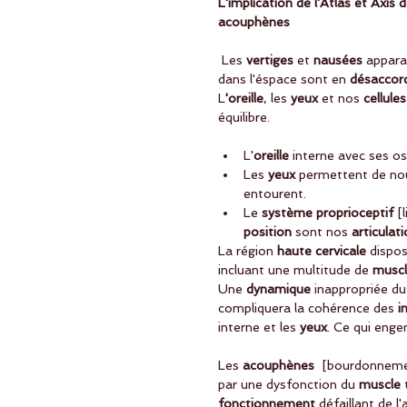
L'implication de l'Atlas et Axis
acouphènes
 Les
 vertiges
 et 
nausées
 appara
dans l'éspace sont en 
désaccor
L
'oreille
, les 
yeux
 et nos
 cellules
équilibre.
L'
oreille 
interne avec ses o
Les
 yeux 
permettent de nou
entourent.  
Le
 système proprioceptif
 [
position
 sont nos 
articulat
La région
 haute cervicale
 dispo
incluant une multitude de
 muscl
Une 
dynamique
 inappropriée du
compliquera la cohérence des
 i
interne et les
 yeux
. Ce qui enge
Les
 acouphènes
  [bourdonnemen
par une dysfonction du
 muscle 
fonctionnement 
défaillant de l