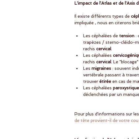
L'impact de l'Atlas et de l'Axis
Il existe différents types de
 cép
impliquée , nous en citerons br
Les céphalées de
 tension
 :
trapèzes / sterno-cléido-ma
rachis 
cervical
.   
Les céphalées 
cervicogéniq
rachis 
cervical
. Le "blocage
Les 
migraines
 : souvent ind
vertébrale passant à travers
trouver
 étirée
 en cas de ma
Les céphalées 
paroxystique
déclenchées par un manque
Pour plus d'informations sur les 
de tête provient-il de votre cou