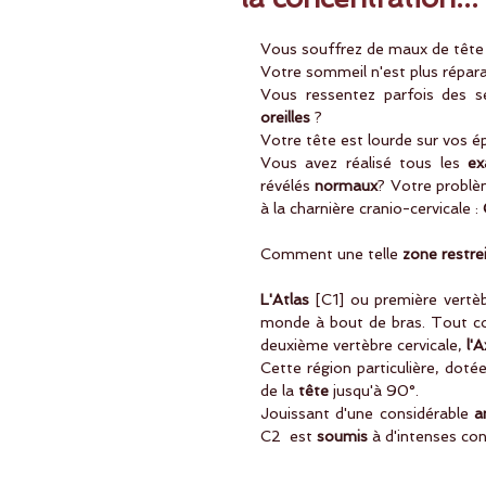
Vous souffrez de maux de tête
Votre sommeil n'est plus répara
Vous ressentez parfois des s
oreilles 
?
Votre tête est lourde sur vos ép
Vous avez réalisé tous les 
e
révélés 
normaux
? Votre problè
à la charnière cranio-cervicale : 
Comment une telle 
zone restre
L'Atlas
 [C1] ou première vertè
monde à bout de bras. Tout c
deuxième vertèbre cervicale, 
l'A
Cette région particulière, dot
de la 
tête
 jusqu'à 90°.
Jouissant d'une considérable 
a
C2  est
 soumis
 à d'intenses con