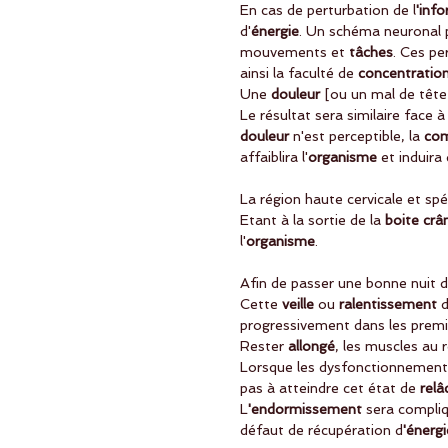
En cas de perturbation de l
'inf
d'
énergie
. Un schéma neuronal p
mouvements et 
tâches
. Ces pe
ainsi la faculté de
 concentratio
Une
 douleur
 [ou un mal de tête
Le résultat sera similaire face à
douleur
 n'est perceptible, la 
com
affaiblira l'
organisme
 et induira
La région haute cervicale et spé
Etant à la sortie de la
 boite crâ
l'
organisme
. 
Afin de passer une bonne nuit d
Cette 
veille
 ou 
ralentissement
 
progressivement dans les premi
Rester 
allongé
, les muscles au r
Lorsque les dysfonctionnements 
pas à atteindre cet état de 
rel
L
'endormissement
 sera compli
défaut de récupération d
'énergi