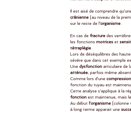
Il est aisé de comprendre qu'une
crânienne
 [au niveau de la prem
sur le reste de l
'organisme
 .
En cas de
 fracture
 des vertèbre
les fonctions 
motrices
 et 
sensit
tétraplégie
.
Lors de déséquilibres des hautes
sévère que dans cet exemple e
Une
 dysfonction
 articulaire de 
atténuée
, parfois même absent
Comme lors d'une 
compression
fonction du tuyau est maintenu
Cette analyse s'applique à la ré
fonction
 est maintenue, mais l
Au début
 l'organisme
 [colonne 
à long terme apparait une
 succ