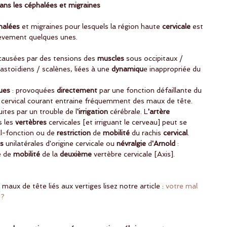
 dans les céphalées et migraines
halées
 et migraines pour lesquels la région haute
 cervicale
 est 
ièvement quelques unes. 
 causées par des tensions des 
muscles 
sous occipitaux / 
stoïdiens / scalènes, liées à une 
dynamiqu
e inappropriée du 
ues
 : provoquées 
directement
 par une fonction défaillante du 
" cervical courant entraine fréquemment des maux de tête.  
uites par un trouble de l
'irrigation
 cérébrale. L
'artère
 les 
vertèbres
 cervicales [et irriguant le cerveau] peut se 
l-fonction ou de 
restriction
 de 
mobilité 
du rachis 
cervical
.  
s
 unilatérales d'origine cervicale ou
 névralgie
 d
'Arnold
 : 
 de 
mobilité
 de la
 deuxième
 vertèbre cervicale [Axis].  
maux de tête liés aux vertiges lisez notre article : 
votre mal 
 ? 