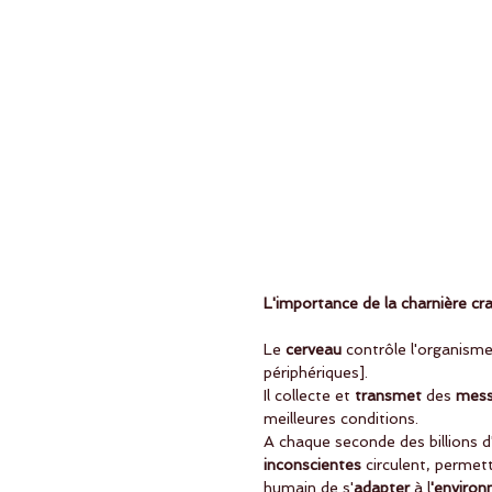
L'importance de la charnière c
Le
 cerveau 
contrôle l'organisme 
périphériques].
Il collecte et
 transmet
 des 
mess
meilleures conditions.
A chaque seconde des billions d
inconscientes 
circulent, permet
humain de s'
adapter
 à l
'enviro