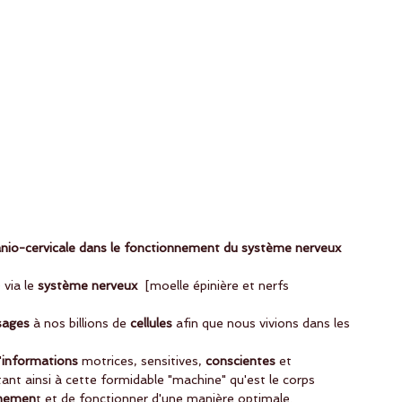
ranio-cervicale dans le fonctionnement du système nerveux
via le 
système nerveux
  [moelle épinière et nerfs 
ages
 à nos billions de
 cellules
 afin que nous vivions dans les 
'
informations
 motrices, sensitives,
 conscientes
 et
tant ainsi à cette formidable "machine" qu'est le corps 
nnemen
t et de fonctionner d'une manière optimale. 