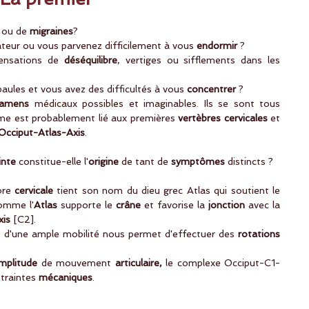
 ou de 
migraines
?
teur ou vous parvenez difficilement à vous
 endormir
 ?
ensations de 
déséquilibre
, vertiges ou sifflements dans les 
aules et vous avez des difficultés à vous 
concentrer
 ? 
xamens
 médicaux possibles et imaginables. Ils se sont tous 
me est probablement lié aux premières 
vertèbres cervicales
 et 
Occiput-Atlas-Axis
. 
inte
 constitue-elle l'
origine
 de tant de 
symptômes
 distincts ?
bre 
cervicale
 tient son nom du dieu grec Atlas qui soutient le 
omme l'
Atlas
 supporte le 
crâne
 et favorise la 
jonction
 avec la 
xis
 [C2].
ée d'une ample mobilité nous permet d'effectuer des
 rotations 
mplitude
 de mouvement 
articulaire,
 le complexe Occiput-C1-
traintes 
mécaniques
. 