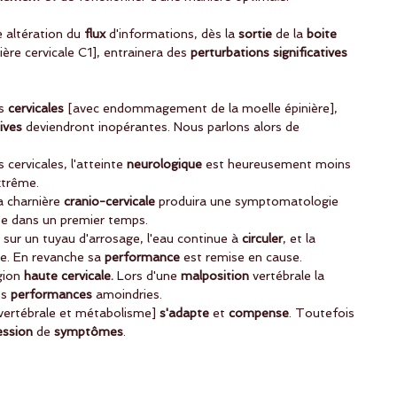
 altération du
 flux
 d'informations, dès la 
sortie 
de la 
boite 
ière cervicale C1], entrainera des 
perturbations significatives
s 
cervicales
 [avec endommagement de la moelle épinière], 
ives
 deviendront inopérantes. Nous parlons alors de
 cervicales, l'atteinte
 neurologique
 est heureusement moins 
xtrême.
la charnière 
cranio-cervicale
 produira une symptomatologie 
e dans un premier temps.
 sur un tuyau d'arrosage, l'eau continue à
 circuler
, et la 
e. En revanche sa 
performance
 est remise en cause.
gion
 haute cervicale. 
Lors d'une 
malposition
 vertébrale la 
es
 performances
 amoindries.
vertébrale et métabolisme] 
s'adapte
 et 
compense
. Toutefois 
ession
 de 
symptômes
.