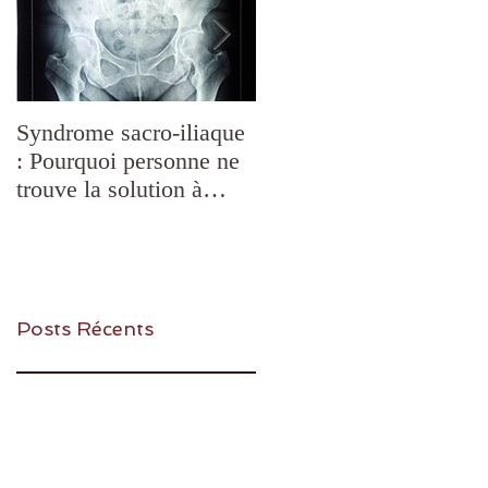
Syndrome sacro-iliaque
Douleurs de
: Pourquoi personne ne
mâchoire,mastication
trouve la solution à
difficile, bruxisme,
votre Douleur et
blocages de l'ATM,
comment la Chiropraxie
SADAM: quelles
peut vous aider?
solutions ?
Posts Récents