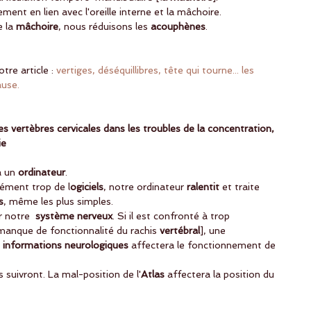
ement en lien avec l'oreille interne et la mâchoire.
 la 
mâchoire
, nous réduisons les 
acouphènes
.
tre article : 
vertiges, déséquillibres, tête qui tourne... les 
use. 
des vertèbres cervicales dans les troubles de la concentration, 
ie
à un
 ordinateur
.
nément trop de l
ogiciels
, notre ordinateur 
ralentit
 et traite 
s
, même les plus simples.
r notre 
 système nerveux
. Si il est confronté à trop 
manque de fonctionnalité du rachis 
vertébral
], une 
 informations neurologiques
 affectera le fonctionnement de 
uivront. La mal-position de l'
Atlas
 affectera la position du 