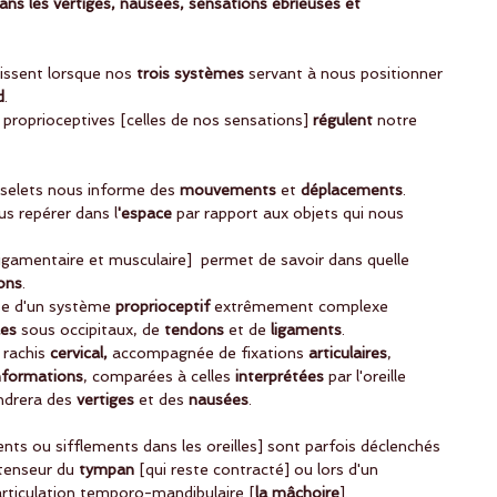
 dans les vertiges, nausées, sensations ébrieuses et 
issent lorsque nos
 trois systèmes 
servant à nous positionner 
d
.
 proprioceptives [celles de nos sensations] 
régulent
 notre 
sselets nous informe des 
mouvements
 et 
déplacements
.  
s repérer dans l
'espace
 par rapport aux objets qui nous 
ligamentaire et musculaire]  permet de savoir dans quelle 
ions
. 
se d'un système
 proprioceptif
 extrêmement complexe 
es 
sous occipitaux, de 
tendons
 et de
 ligaments
.
 rachis 
cervical,
 accompagnée de fixations
 articulaires
, 
nformations
, comparées à celles 
interprétées 
par l'oreille 
ndrera des 
vertiges 
et des 
nausées
.
ts ou sifflements dans les oreilles] sont parfois déclenchés 
tenseur du
 tympan
 [qui reste contracté] ou lors d'un
'articulation temporo-mandibulaire [
la mâchoire
].